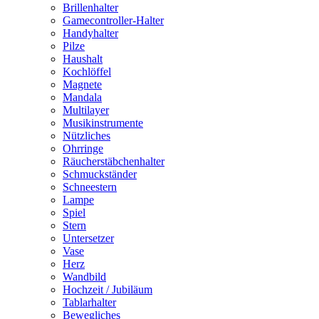
Brillenhalter
Gamecontroller-Halter
Handyhalter
Pilze
Haushalt
Kochlöffel
Magnete
Mandala
Multilayer
Musikinstrumente
Nützliches
Ohrringe
Räucherstäbchenhalter
Schmuckständer
Schneestern
Lampe
Spiel
Stern
Untersetzer
Vase
Herz
Wandbild
Hochzeit / Jubiläum
Tablarhalter
Bewegliches