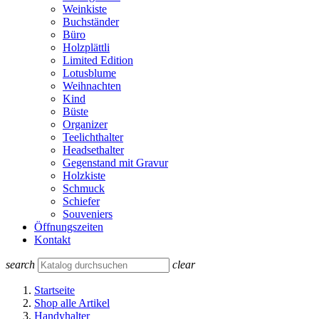
Weinkiste
Buchständer
Büro
Holzplättli
Limited Edition
Lotusblume
Weihnachten
Kind
Büste
Organizer
Teelichthalter
Headsethalter
Gegenstand mit Gravur
Holzkiste
Schmuck
Schiefer
Souveniers
Öffnungszeiten
Kontakt
search
clear
Startseite
Shop alle Artikel
Handyhalter