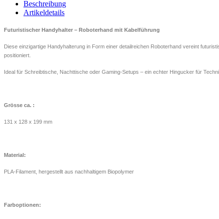
Beschreibung
Artikeldetails
Futuristischer Handyhalter – Roboterhand mit Kabelführung
Diese einzigartige Handyhalterung in Form einer detailreichen Roboterhand vereint futurist
positioniert.
Ideal für Schreibtische, Nachttische oder Gaming-Setups – ein echter Hingucker für Techni
Grösse ca. :
131 x 128 x 199 mm
Material:
PLA-Filament, hergestellt aus nachhaltigem Biopolymer
Farboptionen: