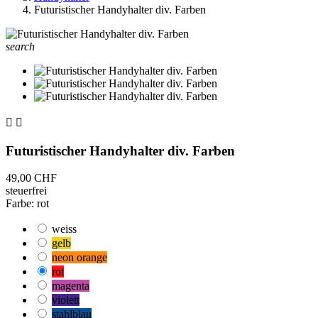
Futuristischer Handyhalter div. Farben
search


Futuristischer Handyhalter div. Farben
49,00 CHF
steuerfrei
Farbe: rot
weiss
gelb
neon orange
rot
magenta
violett
stahlblau