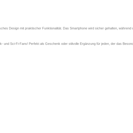
isches Design mit praktischer Funktionalität. Das Smartphone wird sicher gehalten, während 
k- und Sci-Fi-Fans! Perfekt als Geschenk oder stilvolle Ergänzung für jeden, der das Besonde