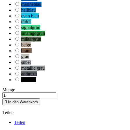
marineblau
hellblau
cyan blau
türkis
signalgrün
smaragdgrün
militärgrün
beige
braun
grau
silber
metallic grau
anthrazit
schwarz
Menge

In den Warenkorb
Teilen
Teilen