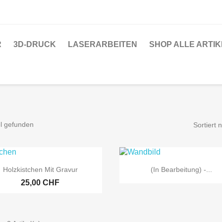
R
3D-DRUCK
LASERARBEITEN
SHOP ALLE ARTIK
el gefunden
Sortiert 


Vorschau
Vorschau
Holzkistchen Mit Gravur
(in Bearbeitung) -...
25,00 CHF