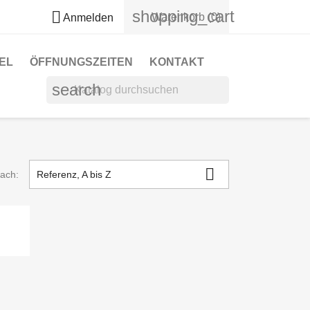
shopping_cart

Warenkorb
(0)
Anmelden
EL
ÖFFNUNGSZEITEN
KONTAKT
search

nach:
Referenz, A bis Z