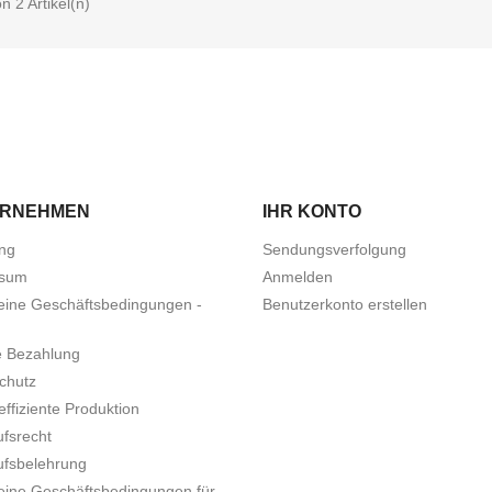
on 2 Artikel(n)
ERNEHMEN
IHR KONTO
ung
Sendungsverfolgung
ssum
Anmelden
eine Geschäftsbedingungen -
Benutzerkonto erstellen
e Bezahlung
chutz
ffiziente Produktion
ufsrecht
ufsbelehrung
eine Geschäftsbedingungen für