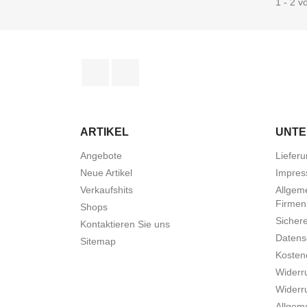
1 - 2 v
Facebook
Instagram
ARTIKEL
UNT
Angebote
Liefer
Neue Artikel
Impre
Verkaufshits
Allgem
Firmen
Shops
Sicher
Kontaktieren Sie uns
Datens
Sitemap
Kostene
Widerr
Widerr
Allgem