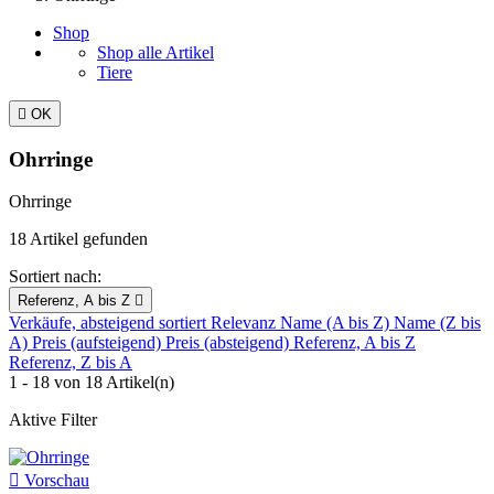
Shop
Shop alle Artikel
Tiere

OK
Ohrringe
Ohrringe
18 Artikel gefunden
Sortiert nach:
Referenz, A bis Z

Verkäufe, absteigend sortiert
Relevanz
Name (A bis Z)
Name (Z bis
A)
Preis (aufsteigend)
Preis (absteigend)
Referenz, A bis Z
Referenz, Z bis A
1 - 18 von 18 Artikel(n)
Aktive Filter

Vorschau