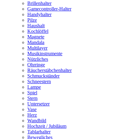
Brillenhalter
Gamecontroller-Halter
Handyhalter
Pilze
Haushalt
Kochlöffel
Magnete
Mandala
Multilayer
Musikinstrumente
Nützliches
Ohrringe
Räucherstäbchenhalter
Schmuckständer
Schneestern
Lampe
Spiel
Stern
Untersetzer
Vase
Herz
Wandbild
Hochzeit / Jubiläum
Tablarhalter
Bewegliches