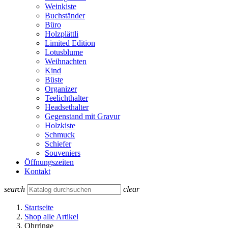
Weinkiste
Buchständer
Büro
Holzplättli
Limited Edition
Lotusblume
Weihnachten
Kind
Büste
Organizer
Teelichthalter
Headsethalter
Gegenstand mit Gravur
Holzkiste
Schmuck
Schiefer
Souveniers
Öffnungszeiten
Kontakt
search
clear
Startseite
Shop alle Artikel
Ohrringe