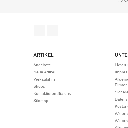
1 - 2 v
Facebook
Instagram
ARTIKEL
UNT
Angebote
Liefer
Neue Artikel
Impre
Verkaufshits
Allgem
Firmen
Shops
Sicher
Kontaktieren Sie uns
Datens
Sitemap
Kostene
Widerr
Widerr
Allgem