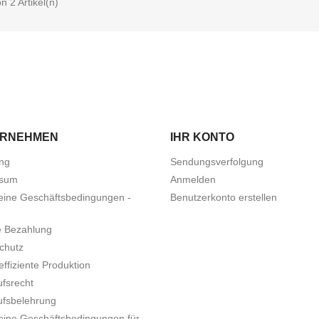
on 2 Artikel(n)
ERNEHMEN
IHR KONTO
ung
Sendungsverfolgung
ssum
Anmelden
eine Geschäftsbedingungen -
Benutzerkonto erstellen
e Bezahlung
chutz
ffiziente Produktion
ufsrecht
ufsbelehrung
eine Geschäftsbedingungen für