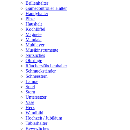
Brillenhalter
Gamecontroller-Halter
Handyhalter
Pilze
Haushalt
Kochlöffel
Magnete
Mandala
Multilayer
Musikinstrumente
Nützliches
Ohrringe
Räucherstäbchenhalter
Schmuckständer
Schneestern
Lampe
Spiel
Stern
Untersetzer
Vase
Herz
Wandbild
Hochzeit / Jubiläum
Tablarhalter
Bewegliches