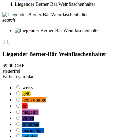
Liegender Berner-Bär Weinflaschenhalter
search


Liegender Berner-Bär Weinflaschenhalter
69,00 CHF
steuerfrei
Farbe: cyan blau
weiss
gelb
neon orange
rot
magenta
violett
stahlblau
marineblau
hellblau