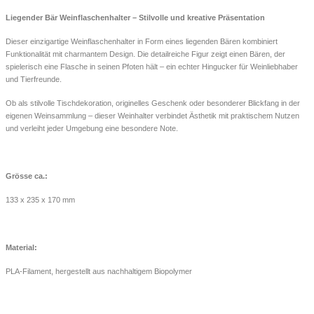
Liegender Bär Weinflaschenhalter – Stilvolle und kreative Präsentation
Dieser einzigartige Weinflaschenhalter in Form eines liegenden Bären kombiniert
Funktionalität mit charmantem Design. Die detailreiche Figur zeigt einen Bären, der
spielerisch eine Flasche in seinen Pfoten hält – ein echter Hingucker für Weinliebhaber
und Tierfreunde.
Ob als stilvolle Tischdekoration, originelles Geschenk oder besonderer Blickfang in der
eigenen Weinsammlung – dieser Weinhalter verbindet Ästhetik mit praktischem Nutzen
und verleiht jeder Umgebung eine besondere Note.
Grösse ca.:
133 x 235 x 170 mm
Material:
PLA-Filament, hergestellt aus nachhaltigem Biopolymer