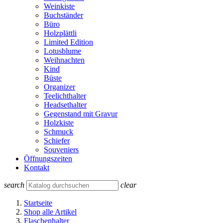
Weinkiste
Buchständer
Büro
Holzplättli
Limited Edition
Lotusblume
Weihnachten
Kind
Büste
Organizer
Teelichthalter
Headsethalter
Gegenstand mit Gravur
Holzkiste
Schmuck
Schiefer
Souveniers
Öffnungszeiten
Kontakt
search
clear
Startseite
Shop alle Artikel
Flaschenhalter