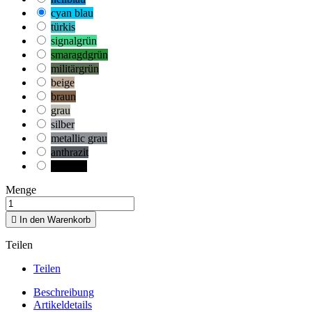
cyan blau
türkis
signalgrün
smaragdgrün
militärgrün
beige
braun
grau
silber
metallic grau
anthrazit
schwarz
Menge

In den Warenkorb
Teilen
Teilen
Beschreibung
Artikeldetails