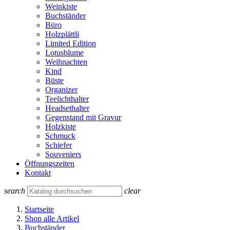
Weinkiste
Buchständer
Büro
Holzplättli
Limited Edition
Lotusblume
Weihnachten
Kind
Büste
Organizer
Teelichthalter
Headsethalter
Gegenstand mit Gravur
Holzkiste
Schmuck
Schiefer
Souveniers
Öffnungszeiten
Kontakt
search
clear
Startseite
Shop alle Artikel
Buchständer