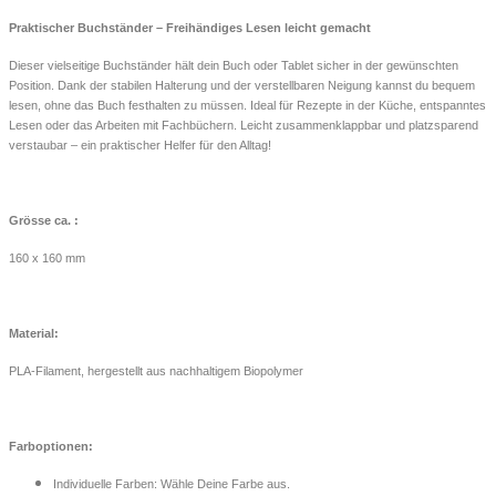
Praktischer Buchständer – Freihändiges Lesen leicht gemacht
Dieser vielseitige Buchständer hält dein Buch oder Tablet sicher in der gewünschten
Position. Dank der stabilen Halterung und der verstellbaren Neigung kannst du bequem
lesen, ohne das Buch festhalten zu müssen. Ideal für Rezepte in der Küche, entspanntes
Lesen oder das Arbeiten mit Fachbüchern. Leicht zusammenklappbar und platzsparend
verstaubar – ein praktischer Helfer für den Alltag!
Grösse ca. :
160 x 160 mm
Material:
PLA-Filament, hergestellt aus nachhaltigem Biopolymer
Farboptionen:
Individuelle Farben: Wähle Deine Farbe aus.