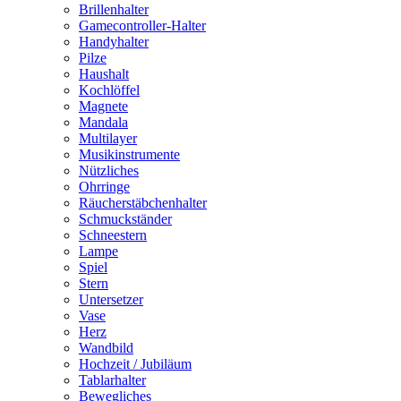
Brillenhalter
Gamecontroller-Halter
Handyhalter
Pilze
Haushalt
Kochlöffel
Magnete
Mandala
Multilayer
Musikinstrumente
Nützliches
Ohrringe
Räucherstäbchenhalter
Schmuckständer
Schneestern
Lampe
Spiel
Stern
Untersetzer
Vase
Herz
Wandbild
Hochzeit / Jubiläum
Tablarhalter
Bewegliches