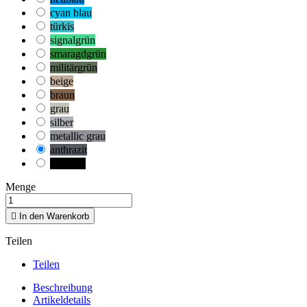
cyan blau
türkis
signalgrün
smaragdgrün
militärgrün
beige
braun
grau
silber
metallic grau
anthrazit
schwarz
Menge

In den Warenkorb
Teilen
Teilen
Beschreibung
Artikeldetails