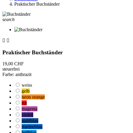
Praktischer Buchständer
search


Praktischer Buchständer
19,00 CHF
steuerfrei
Farbe: anthrazit
weiss
gelb
neon orange
rot
magenta
violett
stahlblau
marineblau
hellblau