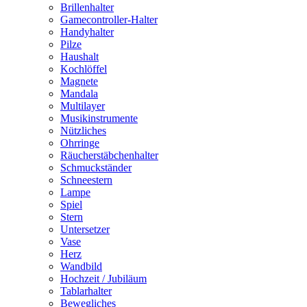
Brillenhalter
Gamecontroller-Halter
Handyhalter
Pilze
Haushalt
Kochlöffel
Magnete
Mandala
Multilayer
Musikinstrumente
Nützliches
Ohrringe
Räucherstäbchenhalter
Schmuckständer
Schneestern
Lampe
Spiel
Stern
Untersetzer
Vase
Herz
Wandbild
Hochzeit / Jubiläum
Tablarhalter
Bewegliches