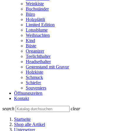
Weinkiste
Buchständer
Büro
Holzplättli
Limited Edition
Lotusblume
Weihnachten
Kind
Büste
Organizer
Teelichthalter
Headsethalter
Gegenstand mit Gravur
Holzkiste
Schmuck
Schiefer
Souveniers
Öffnungszeiten
Kontakt
search
clear
Startseite
Shop alle Artikel
Untersetzer