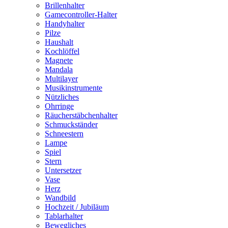
Brillenhalter
Gamecontroller-Halter
Handyhalter
Pilze
Haushalt
Kochlöffel
Magnete
Mandala
Multilayer
Musikinstrumente
Nützliches
Ohrringe
Räucherstäbchenhalter
Schmuckständer
Schneestern
Lampe
Spiel
Stern
Untersetzer
Vase
Herz
Wandbild
Hochzeit / Jubiläum
Tablarhalter
Bewegliches