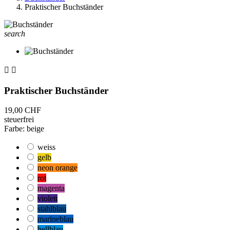
Praktischer Buchständer
search


Praktischer Buchständer
19,00 CHF
steuerfrei
Farbe: beige
weiss
gelb
neon orange
rot
magenta
violett
stahlblau
marineblau
hellblau