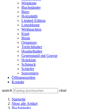
Weinkiste
Buchständer
Büro
Holzplättli
Limited Edition
Lotusblume
Weihnachten
Kind
Büste
Organizer
Teelichthalter
Headsethalter
Gegenstand mit Gravur
Holzkiste
Schmuck
Schiefer
Souveniers
Öffnungszeiten
Kontakt
search
clear
Startseite
Shop alle Artikel
Buchständer