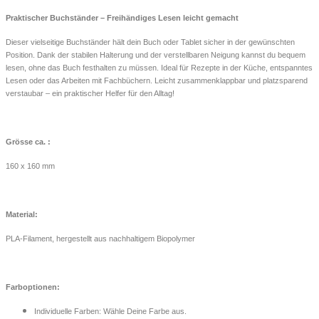
Praktischer Buchständer – Freihändiges Lesen leicht gemacht
Dieser vielseitige Buchständer hält dein Buch oder Tablet sicher in der gewünschten
Position. Dank der stabilen Halterung und der verstellbaren Neigung kannst du bequem
lesen, ohne das Buch festhalten zu müssen. Ideal für Rezepte in der Küche, entspanntes
Lesen oder das Arbeiten mit Fachbüchern. Leicht zusammenklappbar und platzsparend
verstaubar – ein praktischer Helfer für den Alltag!
Grösse ca. :
160 x 160 mm
Material:
PLA-Filament, hergestellt aus nachhaltigem Biopolymer
Farboptionen:
Individuelle Farben: Wähle Deine Farbe aus.