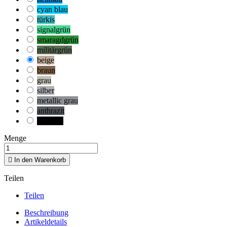
cyan blau
türkis
signalgrün
smaragdgrün
militärgrün
beige
braun
grau
silber
metallic grau
anthrazit
schwarz
Menge

In den Warenkorb
Teilen
Teilen
Beschreibung
Artikeldetails